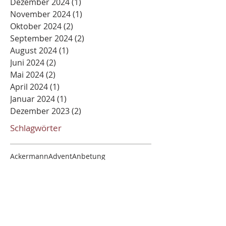
Dezember 2024
(1)
1 Beitrag
November 2024
(1)
1 Beitrag
Oktober 2024
(2)
2 Beiträge
September 2024
(2)
2 Beiträge
August 2024
(1)
1 Beitrag
Juni 2024
(2)
2 Beiträge
Mai 2024
(2)
2 Beiträge
April 2024
(1)
1 Beitrag
Januar 2024
(1)
1 Beitrag
Dezember 2023
(2)
2 Beiträge
Schlagwörter
Ackermann
Advent
Anbetung
Auferstehung
Bachem
Bad Neuenahr
Begegnung
Besinnung
Bischof
Bistum Erfurt
Burgforum
Burgkarneval
Burgsitzung
Dogamtik
Eichsfeld
Essen
Fastenzeit
Fronleichnam
Gemeinschaften von Jerusalem
Groß St. Martin
Gründungsjubiläum