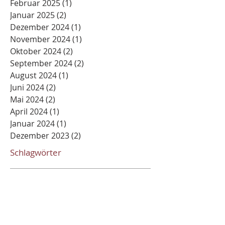
Februar 2025
(1)
1 Beitrag
Januar 2025
(2)
2 Beiträge
Dezember 2024
(1)
1 Beitrag
November 2024
(1)
1 Beitrag
Oktober 2024
(2)
2 Beiträge
September 2024
(2)
2 Beiträge
August 2024
(1)
1 Beitrag
Juni 2024
(2)
2 Beiträge
Mai 2024
(2)
2 Beiträge
April 2024
(1)
1 Beitrag
Januar 2024
(1)
1 Beitrag
Dezember 2023
(2)
2 Beiträge
Schlagwörter
Ackermann
Advent
Anbetung
Auferstehung
Bachem
Bad Neuenahr
Begegnung
Besinnung
Bischof
Bistum Erfurt
Burgforum
Burgkarneval
Burgsitzung
Dogamtik
Eichsfeld
Essen