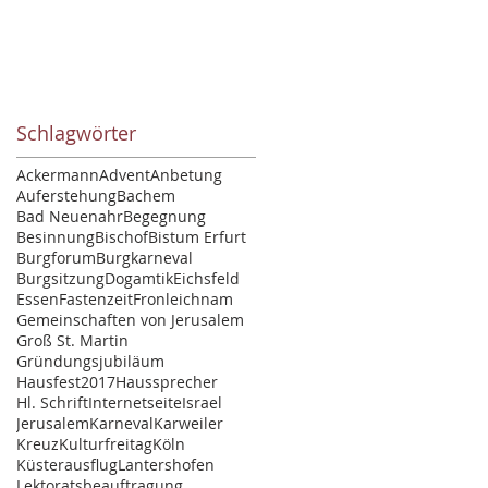
Schlagwörter
Ackermann
Advent
Anbetung
Auferstehung
Bachem
Bad Neuenahr
Begegnung
Besinnung
Bischof
Bistum Erfurt
Burgforum
Burgkarneval
Burgsitzung
Dogamtik
Eichsfeld
Essen
Fastenzeit
Fronleichnam
Gemeinschaften von Jerusalem
Groß St. Martin
Gründungsjubiläum
Hausfest2017
Haussprecher
Hl. Schrift
Internetseite
Israel
Jerusalem
Karneval
Karweiler
Kreuz
Kulturfreitag
Köln
Küsterausflug
Lantershofen
Lektoratsbeauftragung