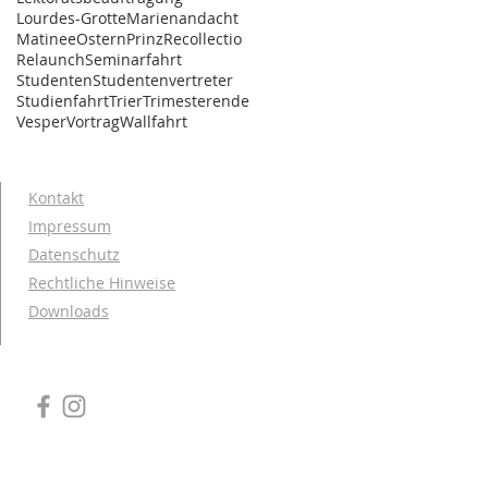
Lourdes-Grotte
Marienandacht
Matinee
Ostern
Prinz
Recollectio
Relaunch
Seminarfahrt
Studenten
Studentenvertreter
Studienfahrt
Trier
Trimesterende
Vesper
Vortrag
Wallfahrt
Kontakt
Impressum
Datenschutz
Rechtliche Hinweise
Downloads