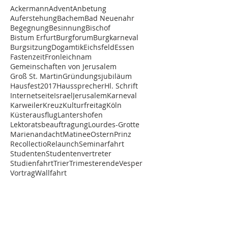
Ackermann
Advent
Anbetung
Auferstehung
Bachem
Bad Neuenahr
Begegnung
Besinnung
Bischof
Bistum Erfurt
Burgforum
Burgkarneval
Burgsitzung
Dogamtik
Eichsfeld
Essen
Fastenzeit
Fronleichnam
Gemeinschaften von Jerusalem
Groß St. Martin
Gründungsjubiläum
Hausfest2017
Haussprecher
Hl. Schrift
Internetseite
Israel
Jerusalem
Karneval
Karweiler
Kreuz
Kulturfreitag
Köln
Küsterausflug
Lantershofen
Lektoratsbeauftragung
Lourdes-Grotte
Marienandacht
Matinee
Ostern
Prinz
Recollectio
Relaunch
Seminarfahrt
Studenten
Studentenvertreter
Studienfahrt
Trier
Trimesterende
Vesper
Vortrag
Wallfahrt
STUDIENHAUS ST. LAMBERT
Graf-Blankard-Str. 12-22
53501 Grafschaft-Lantershofen