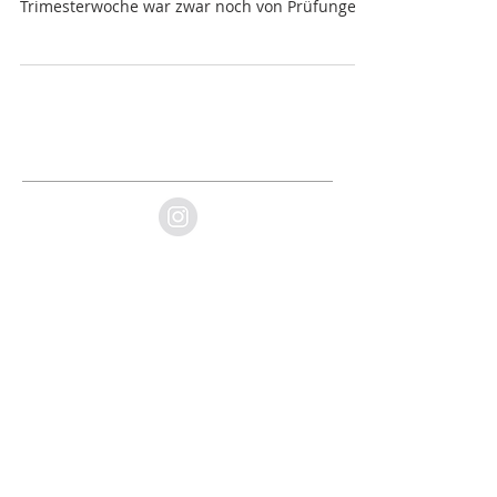
Mit dem heutigen Freitag endet das
Herbsttrimester 2017. Die letzte
Trimesterwoche war zwar noch von Prüfungen
geprägt, stand aber auch...