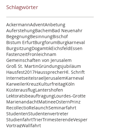
Schlagwörter
Ackermann
Advent
Anbetung
Auferstehung
Bachem
Bad Neuenahr
Begegnung
Besinnung
Bischof
Bistum Erfurt
Burgforum
Burgkarneval
Burgsitzung
Dogamtik
Eichsfeld
Essen
Fastenzeit
Fronleichnam
Gemeinschaften von Jerusalem
Groß St. Martin
Gründungsjubiläum
Hausfest2017
Haussprecher
Hl. Schrift
Internetseite
Israel
Jerusalem
Karneval
Karweiler
Kreuz
Kulturfreitag
Köln
Küsterausflug
Lantershofen
Lektoratsbeauftragung
Lourdes-Grotte
Marienandacht
Matinee
Ostern
Prinz
Recollectio
Relaunch
Seminarfahrt
Studenten
Studentenvertreter
Studienfahrt
Trier
Trimesterende
Vesper
Vortrag
Wallfahrt
STUDIENHAUS ST. LAMBERT