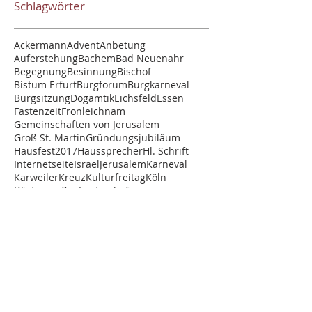
Schlagwörter
Ackermann
Advent
Anbetung
Auferstehung
Bachem
Bad Neuenahr
Begegnung
Besinnung
Bischof
Bistum Erfurt
Burgforum
Burgkarneval
Burgsitzung
Dogamtik
Eichsfeld
Essen
Fastenzeit
Fronleichnam
Gemeinschaften von Jerusalem
Groß St. Martin
Gründungsjubiläum
Hausfest2017
Haussprecher
Hl. Schrift
Internetseite
Israel
Jerusalem
Karneval
Karweiler
Kreuz
Kulturfreitag
Köln
Küsterausflug
Lantershofen
Lektoratsbeauftragung
Lourdes-Grotte
Marienandacht
Matinee
Ostern
Prinz
Recollectio
Relaunch
Seminarfahrt
Studenten
Studentenvertreter
Studienfahrt
Trier
Trimesterende
Vesper
Vortrag
Wallfahrt
STUDIENHAUS ST. LAMBERT