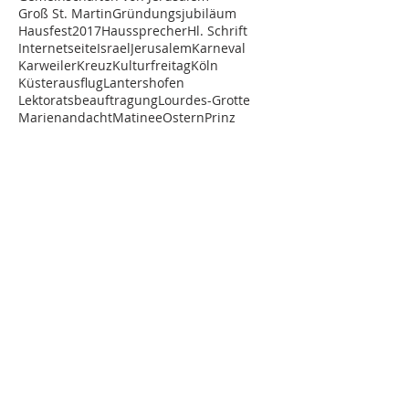
Groß St. Martin
Gründungsjubiläum
Hausfest2017
Haussprecher
Hl. Schrift
Internetseite
Israel
Jerusalem
Karneval
Karweiler
Kreuz
Kulturfreitag
Köln
Küsterausflug
Lantershofen
Lektoratsbeauftragung
Lourdes-Grotte
Marienandacht
Matinee
Ostern
Prinz
Recollectio
Relaunch
Seminarfahrt
Studenten
Studentenvertreter
Studienfahrt
Trier
Trimesterende
Vesper
Vortrag
Wallfahrt
STUDIENHAUS ST. LAMBERT
Graf-Blankard-Str. 12-22
53501 Grafschaft-Lantershofen
Telefon
02641/892-0
Telefax 02641/892-180
E-Mail:
info@st-lambert.de
ÜBER UNS