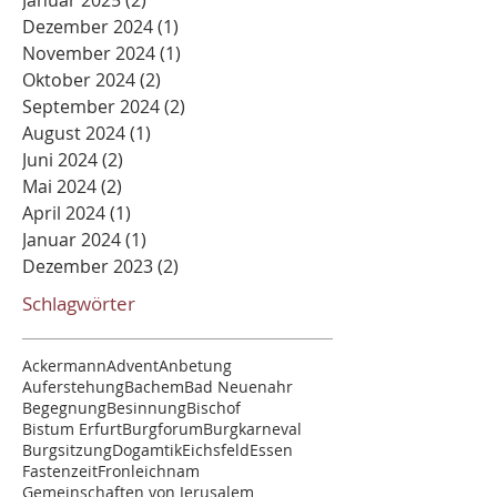
Dezember 2024
(1)
1 Beitrag
November 2024
(1)
1 Beitrag
Oktober 2024
(2)
2 Beiträge
September 2024
(2)
2 Beiträge
August 2024
(1)
1 Beitrag
Juni 2024
(2)
2 Beiträge
Mai 2024
(2)
2 Beiträge
April 2024
(1)
1 Beitrag
Januar 2024
(1)
1 Beitrag
Dezember 2023
(2)
2 Beiträge
Schlagwörter
Ackermann
Advent
Anbetung
Auferstehung
Bachem
Bad Neuenahr
Begegnung
Besinnung
Bischof
Bistum Erfurt
Burgforum
Burgkarneval
Burgsitzung
Dogamtik
Eichsfeld
Essen
Fastenzeit
Fronleichnam
Gemeinschaften von Jerusalem