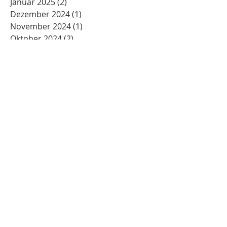
Januar 2025
(2)
2 Beiträge
Dezember 2024
(1)
1 Beitrag
November 2024
(1)
1 Beitrag
Oktober 2024
(2)
2 Beiträge
September 2024
(2)
2 Beiträge
August 2024
(1)
1 Beitrag
Juni 2024
(2)
2 Beiträge
Mai 2024
(2)
2 Beiträge
April 2024
(1)
1 Beitrag
Januar 2024
(1)
1 Beitrag
Dezember 2023
(2)
2 Beiträge
Schlagwörter
Ackermann
Advent
Anbetung
Auferstehung
Bachem
Bad Neuenahr
Begegnung
Besinnung
Bischof
Bistum Erfurt
Burgforum
Burgkarneval
Burgsitzung
Dogamtik
Eichsfeld
Essen
Fastenzeit
Fronleichnam
Gemeinschaften von Jerusalem