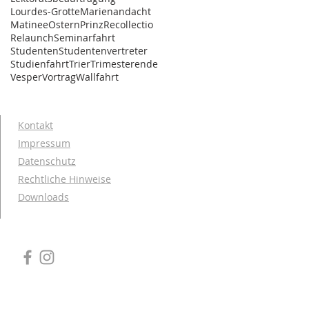
Lourdes-Grotte
Marienandacht
Matinee
Ostern
Prinz
Recollectio
Relaunch
Seminarfahrt
Studenten
Studentenvertreter
Studienfahrt
Trier
Trimesterende
Vesper
Vortrag
Wallfahrt
Kontakt
Impressum
Datenschutz
Rechtliche Hinweise
Downloads