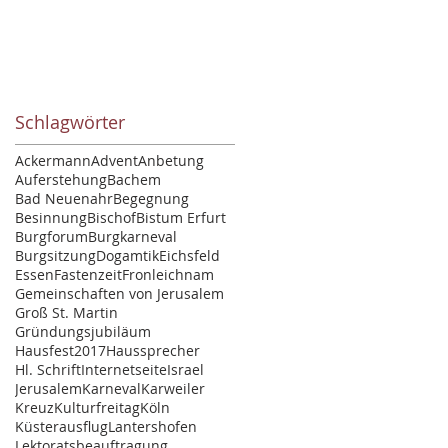
Schlagwörter
Ackermann
Advent
Anbetung
Auferstehung
Bachem
Bad Neuenahr
Begegnung
Besinnung
Bischof
Bistum Erfurt
Burgforum
Burgkarneval
Burgsitzung
Dogamtik
Eichsfeld
Essen
Fastenzeit
Fronleichnam
Gemeinschaften von Jerusalem
Groß St. Martin
Gründungsjubiläum
Hausfest2017
Haussprecher
Hl. Schrift
Internetseite
Israel
Jerusalem
Karneval
Karweiler
Kreuz
Kulturfreitag
Köln
Küsterausflug
Lantershofen
Lektoratsbeauftragung