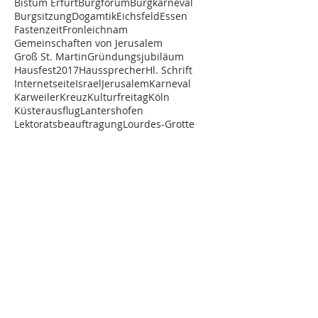
Bistum Erfurt
Burgforum
Burgkarneval
Burgsitzung
Dogamtik
Eichsfeld
Essen
Fastenzeit
Fronleichnam
Gemeinschaften von Jerusalem
Groß St. Martin
Gründungsjubiläum
Hausfest2017
Haussprecher
Hl. Schrift
Internetseite
Israel
Jerusalem
Karneval
Karweiler
Kreuz
Kulturfreitag
Köln
Küsterausflug
Lantershofen
Lektoratsbeauftragung
Lourdes-Grotte
Marienandacht
Matinee
Ostern
Prinz
Recollectio
Relaunch
Seminarfahrt
Studenten
Studentenvertreter
Studienfahrt
Trier
Trimesterende
Vesper
Vortrag
Wallfahrt
STUDIENHAUS ST. LAMBERT
Graf-Blankard-Str. 12-22
53501 Grafschaft-Lantershofen
Telefon
02641/892-0
Telefax 02641/892-180
E-Mail:
info@st-lambert.de