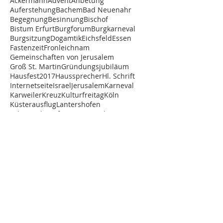
Ackermann
Advent
Anbetung
Auferstehung
Bachem
Bad Neuenahr
Begegnung
Besinnung
Bischof
Bistum Erfurt
Burgforum
Burgkarneval
Burgsitzung
Dogamtik
Eichsfeld
Essen
Fastenzeit
Fronleichnam
Gemeinschaften von Jerusalem
Groß St. Martin
Gründungsjubiläum
Hausfest2017
Haussprecher
Hl. Schrift
Internetseite
Israel
Jerusalem
Karneval
Karweiler
Kreuz
Kulturfreitag
Köln
Küsterausflug
Lantershofen
Lektoratsbeauftragung
Lourdes-Grotte
Marienandacht
Matinee
Ostern
Prinz
Recollectio
Relaunch
Seminarfahrt
Studenten
Studentenvertreter
Studienfahrt
Trier
Trimesterende
Vesper
Vortrag
Wallfahrt
STUDIENHAUS ST. LAMBERT
Graf-Blankard-Str. 12-22
53501 Grafschaft-Lantershofen
Telefon
02641/892-0