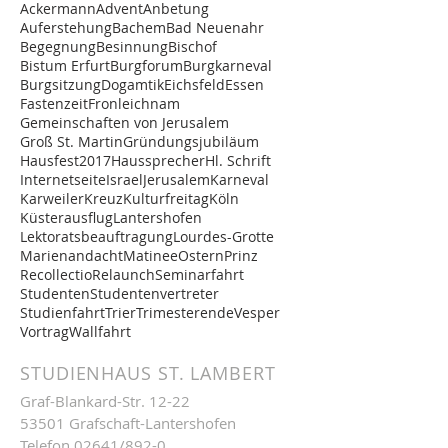
Ackermann
Advent
Anbetung
Auferstehung
Bachem
Bad Neuenahr
Begegnung
Besinnung
Bischof
Bistum Erfurt
Burgforum
Burgkarneval
Burgsitzung
Dogamtik
Eichsfeld
Essen
Fastenzeit
Fronleichnam
Gemeinschaften von Jerusalem
Groß St. Martin
Gründungsjubiläum
Hausfest2017
Haussprecher
Hl. Schrift
Internetseite
Israel
Jerusalem
Karneval
Karweiler
Kreuz
Kulturfreitag
Köln
Küsterausflug
Lantershofen
Lektoratsbeauftragung
Lourdes-Grotte
Marienandacht
Matinee
Ostern
Prinz
Recollectio
Relaunch
Seminarfahrt
Studenten
Studentenvertreter
Studienfahrt
Trier
Trimesterende
Vesper
Vortrag
Wallfahrt
STUDIENHAUS ST. LAMBERT
Graf-Blankard-Str. 12-22
53501 Grafschaft-Lantershofen
Telefon
02641/892-0