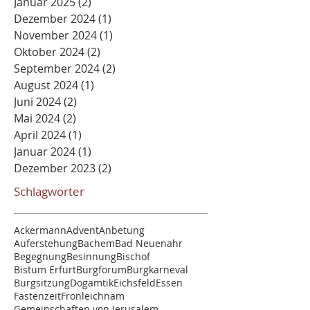
Januar 2025
(2)
2 Beiträge
Dezember 2024
(1)
1 Beitrag
November 2024
(1)
1 Beitrag
Oktober 2024
(2)
2 Beiträge
September 2024
(2)
2 Beiträge
August 2024
(1)
1 Beitrag
Juni 2024
(2)
2 Beiträge
Mai 2024
(2)
2 Beiträge
April 2024
(1)
1 Beitrag
Januar 2024
(1)
1 Beitrag
Dezember 2023
(2)
2 Beiträge
Schlagwörter
Ackermann
Advent
Anbetung
Auferstehung
Bachem
Bad Neuenahr
Begegnung
Besinnung
Bischof
Bistum Erfurt
Burgforum
Burgkarneval
Burgsitzung
Dogamtik
Eichsfeld
Essen
Fastenzeit
Fronleichnam
Gemeinschaften von Jerusalem