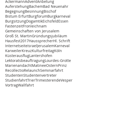
Ackermann
Advent
Anbetung
Auferstehung
Bachem
Bad Neuenahr
Begegnung
Besinnung
Bischof
Bistum Erfurt
Burgforum
Burgkarneval
Burgsitzung
Dogamtik
Eichsfeld
Essen
Fastenzeit
Fronleichnam
Gemeinschaften von Jerusalem
Groß St. Martin
Gründungsjubiläum
Hausfest2017
Haussprecher
Hl. Schrift
Internetseite
Israel
Jerusalem
Karneval
Karweiler
Kreuz
Kulturfreitag
Köln
Küsterausflug
Lantershofen
Lektoratsbeauftragung
Lourdes-Grotte
Marienandacht
Matinee
Ostern
Prinz
Recollectio
Relaunch
Seminarfahrt
Studenten
Studentenvertreter
Studienfahrt
Trier
Trimesterende
Vesper
Vortrag
Wallfahrt
STUDIENHAUS ST. LAMBERT
Graf-Blankard-Str. 12-22
53501 Grafschaft-Lantershofen
Telefon
02641/892-0