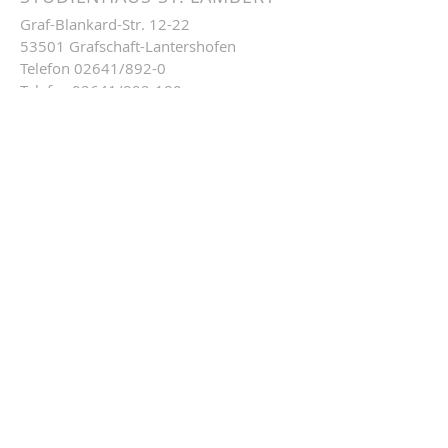
Graf-Blankard-Str. 12-22
53501 Grafschaft-Lantershofen
Telefon
02641/892-0
Telefax 02641/892-180
E-Mail:
info@st-lambert.de
ÜBER UNS
Das Studienhaus St. Lambert ist das
deutschlandweit
einzigartige Priesterseminar
des 3. Bildungsweges. Wir sind ein Seminar
speziell für "Spätberufene", die mit oder ohne
Abitur, aber Lebens- und Berufserfahrung
mitbringen, um Priester für Ihre Diözese oder
Ordensgemeinschaft zu werden.
Kontakt