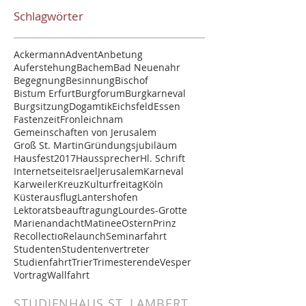
Schlagwörter
Ackermann
Advent
Anbetung
Auferstehung
Bachem
Bad Neuenahr
Begegnung
Besinnung
Bischof
Bistum Erfurt
Burgforum
Burgkarneval
Burgsitzung
Dogamtik
Eichsfeld
Essen
Fastenzeit
Fronleichnam
Gemeinschaften von Jerusalem
Groß St. Martin
Gründungsjubiläum
Hausfest2017
Haussprecher
Hl. Schrift
Internetseite
Israel
Jerusalem
Karneval
Karweiler
Kreuz
Kulturfreitag
Köln
Küsterausflug
Lantershofen
Lektoratsbeauftragung
Lourdes-Grotte
Marienandacht
Matinee
Ostern
Prinz
Recollectio
Relaunch
Seminarfahrt
Studenten
Studentenvertreter
Studienfahrt
Trier
Trimesterende
Vesper
Vortrag
Wallfahrt
STUDIENHAUS ST. LAMBERT