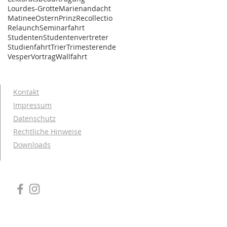
Lourdes-Grotte
Marienandacht
Matinee
Ostern
Prinz
Recollectio
Relaunch
Seminarfahrt
Studenten
Studentenvertreter
Studienfahrt
Trier
Trimesterende
Vesper
Vortrag
Wallfahrt
Kontakt
Impressum
Datenschutz
Rechtliche Hinweise
Downloads