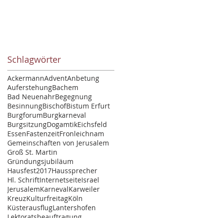
Schlagwörter
Ackermann
Advent
Anbetung
Auferstehung
Bachem
Bad Neuenahr
Begegnung
Besinnung
Bischof
Bistum Erfurt
Burgforum
Burgkarneval
Burgsitzung
Dogamtik
Eichsfeld
Essen
Fastenzeit
Fronleichnam
Gemeinschaften von Jerusalem
Groß St. Martin
Gründungsjubiläum
Hausfest2017
Haussprecher
Hl. Schrift
Internetseite
Israel
Jerusalem
Karneval
Karweiler
Kreuz
Kulturfreitag
Köln
Küsterausflug
Lantershofen
Lektoratsbeauftragung