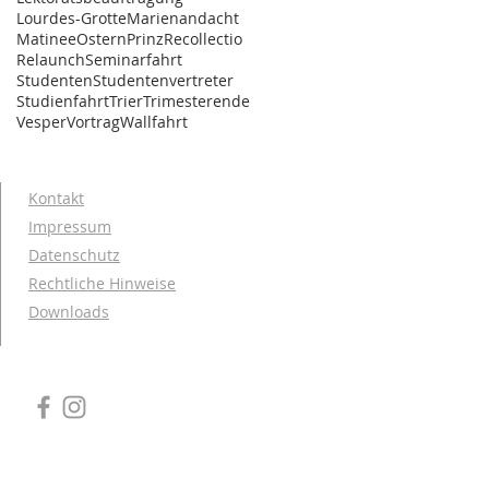
Lourdes-Grotte
Marienandacht
Matinee
Ostern
Prinz
Recollectio
Relaunch
Seminarfahrt
Studenten
Studentenvertreter
Studienfahrt
Trier
Trimesterende
Vesper
Vortrag
Wallfahrt
Kontakt
Impressum
Datenschutz
Rechtliche Hinweise
Downloads