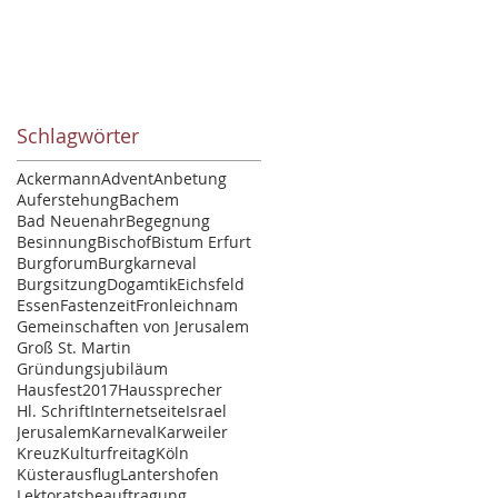
Schlagwörter
Ackermann
Advent
Anbetung
Auferstehung
Bachem
Bad Neuenahr
Begegnung
Besinnung
Bischof
Bistum Erfurt
Burgforum
Burgkarneval
Burgsitzung
Dogamtik
Eichsfeld
Essen
Fastenzeit
Fronleichnam
Gemeinschaften von Jerusalem
Groß St. Martin
Gründungsjubiläum
Hausfest2017
Haussprecher
Hl. Schrift
Internetseite
Israel
Jerusalem
Karneval
Karweiler
Kreuz
Kulturfreitag
Köln
Küsterausflug
Lantershofen
Lektoratsbeauftragung