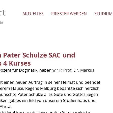
AKTUELLES
PRIESTER WERDEN
STUDIUM
 Pater Schulze SAC und
s 4 Kurses
 Dozent für Dogmatik, haben wir 
P. Prof. Dr. Markus 
t einen neuen Auftrag in seiner Heimat und beendet 
nserem Hause. Regens Malburg bedankte sich herzlich 
wünschte Pater Schulze alles Gute und Gottes Segen 
nken gab es ein Bild von unserem Studienhaus und 
Ahrtal. 
uch der 4 Kurs an der berühmten Seminarglocke 